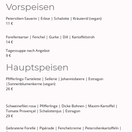
Vorspeisen
Petersilien-Savarin
| Erbse | Schalotte | Kräuteröl (vegan)
11 €
Forellentartar | Fenchel | Gurke | Dill | Kartoffelstroh
14 €
Tagessuppe nach Angebot
9 €
Hauptspeisen
Pfifferlings-Tartelette | Sellerie | Johannisbeere | Estragon
|Sonnenblumenkerne (vegan)
26 €
Schweinefilet rosa | Pfifferlinge | Dicke Bohnen | Maxim-Kartoffel |
Tomate Provençal | Schalottenjus | Estragon
29 €
Gebratene Forelle | Pipérade | Fenchelcreme | Petersilienkartoffeln |